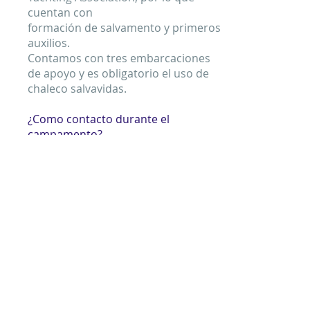
cuentan con
formación de salvamento y primeros
auxilios.
Contamos con tres embarcaciones
de apoyo y es obligatorio el uso de
chaleco salvavidas.
¿Como contacto durante el
campamento?
En el campamento disponemos de
dos líneas de teléfono para
contactar con nosotros.
Los chicos pueden llevar teléfono,
pero sólo dispondrán del mismo
durante las horas de llamada.
Si tu hijo no tiene teléfono puedes
hablar con él por las líneas del
campamento.
¿Puedo obtener el título de monitor