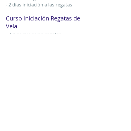
- 2 días iniciación a las regatas
Curso Iniciación Regatas de
Vela
-
4 días iniciación regatas
- 2 días de navegación con boyas
- 2 días de regatas
Autobus de Madrid al Pantano
Con monitor del Club
Salimos de Madrid a las 8:30 h.
Regresamos a las
18:30 h.
¿Qué está incluido?
Transporte en autobús
Monitores de vela
Equipo de seguridad
Clases y material
Seguro de RC